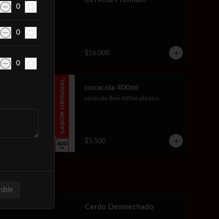
0
0
$16.000
0
cocacola 400ml
cocacola flexi 400ml plástica
$5.500
nible
Cerdo Desmechado