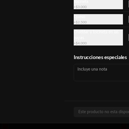
Tocineta
+
$3.000
Queso
+
$2.500
$10.000
Cheddar y tocineta en las
papas
+
$4.000
Soda
Instrucciones especiales
$5.500
Este producto no esta dispo
Cebolla Caramelizada