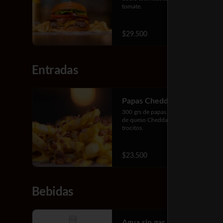
tomate.
$29.500
Entradas
Papas Cheddar y Tocineta
300 grs de papas francesas con salsa 
de queso Cheddar y tocineta en 
trocitos.
$23.500
Bebidas
Agua sin gas 300 ml