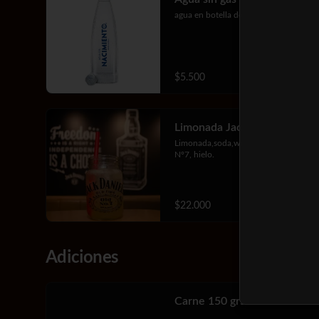
agua en botella de vidrio
$5.500
Limonada Jack Daniels
Limonada,soda,whiskey Jack Daniels 
Nº7, hielo.
$22.000
Adiciones
Carne 150 grs