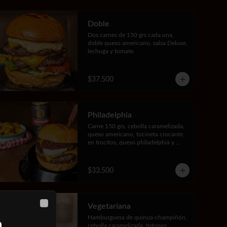
Doble
Dos carnes de 150 grs cada una, 
doble queso americano, salsa Deluxe, 
lechuga y tomate.
$37.500
Philadelphia
Carne 150 grs, cebolla caramelizada, 
queso americano, tocineta crocante 
en trocitos, queso philadelphia y 
salsa bbq Jack Daniels.
$33.500
Vegetariana
Close
Hamburguesa de quinua-champiñón, 
cebolla caramelizada, totopos 