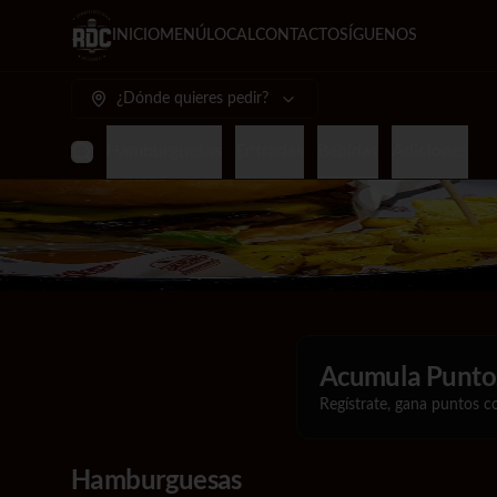
INICIO
MENÚ
LOCAL
CONTACTO
SÍGUENOS
¿Dónde quieres pedir?
Hamburguesas
Entradas
Bebidas
Adiciones
Acumula
Puntos
Regístrate, gana puntos c
Hamburguesas