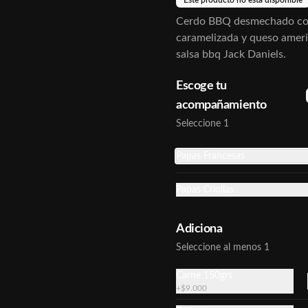
Este producto no esta disponible
americano, tomate, lechuga y salsa 
BBQ Jack Daniels.
Cerdo BBQ desmechado con
caramelizada y queso amer
$33.500
salsa bbq Jack Daniels.
Escoge tu
acompañamiento
Seleccione 1
Picadita
Dos chorizos de cerdo y dos morcillas 
Papas Francesas
a la plancha picados con papa criolla 
en cascos.
Papas Criollas
$24.200
Adiciona
Seleccione al menos 1
Carne 150grs
+
$9.000
Cerveza