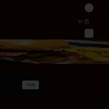
Login
$0
Únete