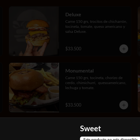
Deluxe
Carne 150 grs, trocitos de chicharrón, 
tocineta, tomate, queso americano y 
salsa Deluxe.
$33.500
Monumental
Carne 150 grs, tocineta, chorizo de 
cerdo, chimichurri,  quesoamericano, 
lechuga y tomate.
$33.500
Rústica
Sweet
Carne 150 grs, cerdo desmechado 
con salsa barbacoa, queso 