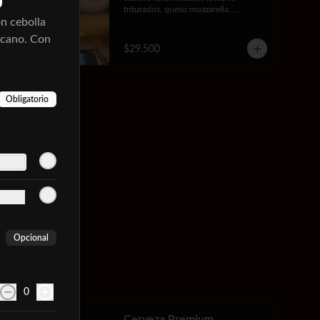
triturados, queso mozzarella, 
 cebolla
mayonesa de la casa, lechuga y 
tomate.
icano. Con
$29.500
Obligatorio
Opcional
0
Cerveza Premium