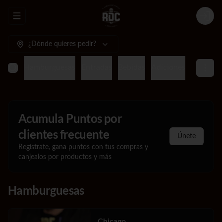
Abrir menu de navegación
Login
¿Dónde quieres pedir?
Hamburguesas
Entradas
Bebidas
Adiciones
Acumula
Puntos por
clientes frecuente
Únete
Regístrate, gana puntos con tus compras y
canjealos por productos y más
Hamburguesas
Chicago