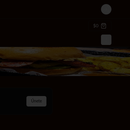
Login
$0
Únete