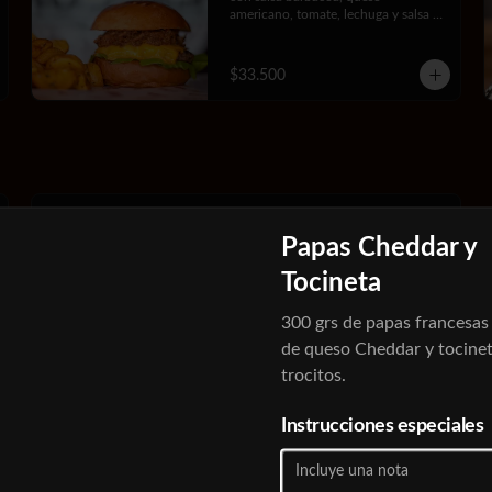
americano, tomate, lechuga y salsa 
BBQ Jack Daniels.
$33.500
Picadita
Papas Cheddar y
Dos chorizos de cerdo y dos morcillas 
a la plancha picados con papa criolla 
Tocineta
en cascos.
300 grs de papas francesas
$24.200
de queso Cheddar y tocine
trocitos.
Instrucciones especiales
Cerveza