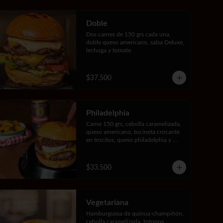
Doble
Dos carnes de 150 grs cada una, 
doble queso americano, salsa Deluxe, 
lechuga y tomate.
$37.500
Philadelphia
Carne 150 grs, cebolla caramelizada, 
queso americano, tocineta crocante 
en trocitos, queso philadelphia y 
salsa bbq Jack Daniels.
$33.500
Vegetariana
Hamburguesa de quinua-champiñón, 
cebolla caramelizada, totopos 