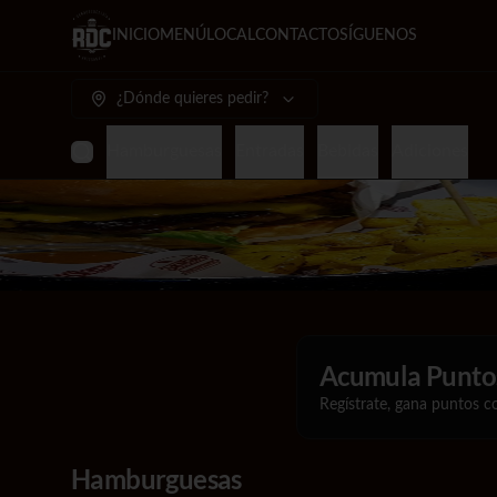
INICIO
MENÚ
LOCAL
CONTACTO
SÍGUENOS
¿Dónde quieres pedir?
Hamburguesas
Entradas
Bebidas
Adiciones
Acumula
Puntos
Regístrate, gana puntos c
Hamburguesas