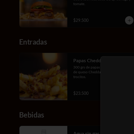
tomate.
$29.500
Entradas
Papas Cheddar y Tocineta
300 grs de papas francesas con salsa 
de queso Cheddar y tocineta en 
trocitos.
$23.500
Bebidas
Agua sin gas 300 ml