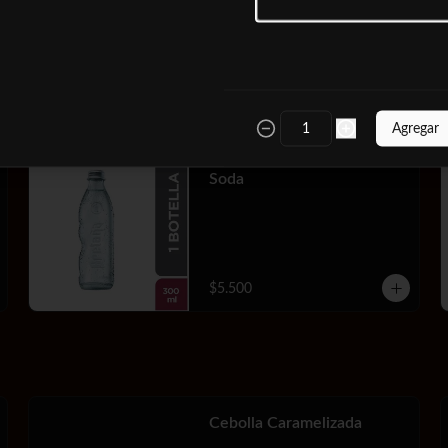
$10.000
Agregar
Soda
$5.500
Cebolla Caramelizada