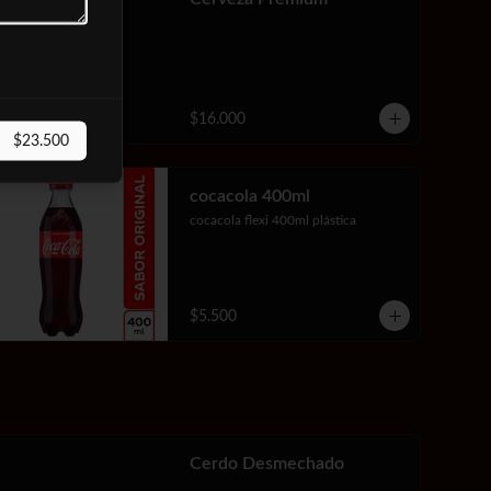
$16.000
$23.500
cocacola 400ml
cocacola flexi 400ml plástica
$5.500
Cerdo Desmechado