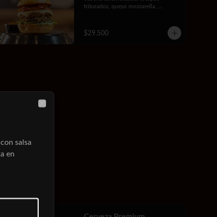
triturados, queso mozzarella, 
mayonesa de la casa, lechuga y 
tomate.
$29.500
Close
 con salsa
ta en
Cerveza Premium