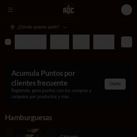
Abrir menu de navegación
Login
¿Dónde quieres pedir?
Hamburguesas
Entradas
Bebidas
Adiciones
Acumula
Puntos por
clientes frecuente
Únete
Regístrate, gana puntos con tus compras y
canjealos por productos y más
Hamburguesas
Chicago